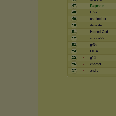
47
Ragnarök
=
48
DΔrk
=
49
caidinbihor
=
50
danastn
=
51
Horned God
=
52
viorica66
=
53
gr3at
=
54
MITA
=
55
g13
=
56
chantal
=
57
andre
=