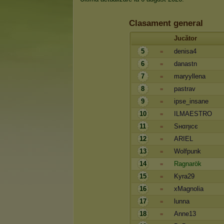
Clasament general
Jucător
5
denisa4
=
6
danastn
=
7
maryyllena
=
8
pastrav
=
9
ipse_insane
=
10
ILMAESTRO
=
11
Sнαηιcє
=
12
ARIEL
=
13
Wolfpunk
=
14
Ragnarök
=
15
Kyra29
=
16
xMagnolia
=
17
lunna
=
18
Anne13
=