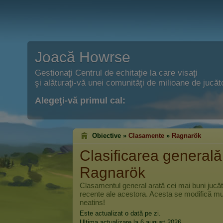
Joacă Howrse
Gestionaţi Centrul de echitaţie la care visaţi
şi alăturaţi-vă unei comunităţi de milioane de jucăto
Alegeţi-vă primul cal:
Obiective »
Clasamente
»
Ragnarök
Clasificarea generală
Ragnarök
Clasamentul general arată cei mai buni jucă
recente ale acestora. Acesta se modifică mul
neatins!
Este actualizat o dată pe zi.
Ultima actualizare la 6 august 2026.