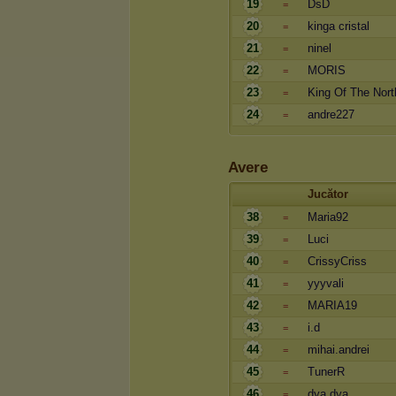
19
DsD
=
20
kinga cristal
=
21
ninel
=
22
MORIS
=
23
King Of The Nort
=
24
andre227
=
Avere
Jucător
38
Maria92
=
39
Luci
=
40
CrissyCriss
=
41
yyyvali
=
42
MARIA19
=
43
i.d
=
44
mihai.andrei
=
45
TunerR
=
46
dya dya
=