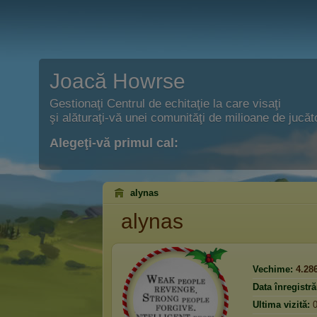
Joacă Howrse
Gestionaţi Centrul de echitaţie la care visaţi
şi alăturaţi-vă unei comunităţi de milioane de jucăto
Alegeţi-vă primul cal:
alynas
alynas
Vechime:
4.28
Data înregistrăr
Ultima vizită: