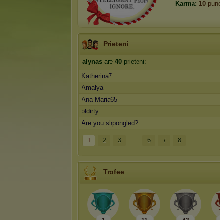
Karma:
10
punc
Prieteni
alynas
are
40
prieteni:
Katherina7
Amalya
Ana Maria65
oldirty
Are you shpongled?
1
2
3
...
6
7
8
Trofee