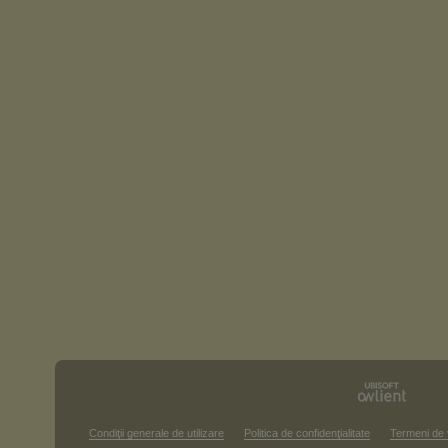
Condiţii generale de utilizare
Politica de confidenţialitate
Termeni de