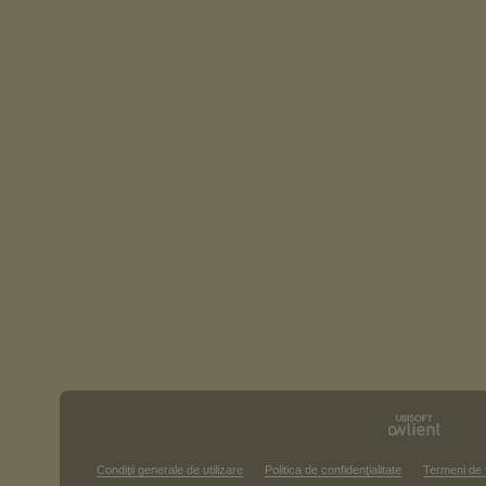
Condiţii generale de utilizare
Politica de confidenţialitate
Termeni de