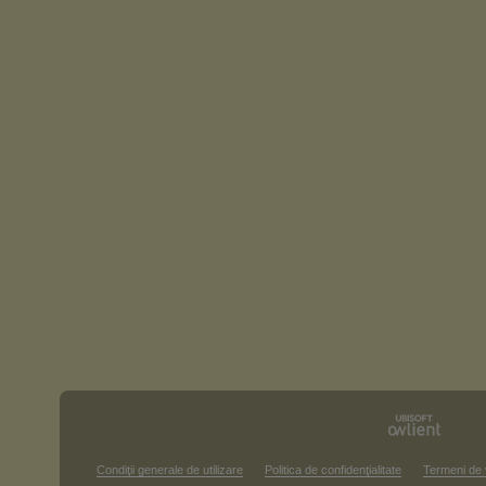
Condiţii generale de utilizare
Politica de confidenţialitate
Termeni de