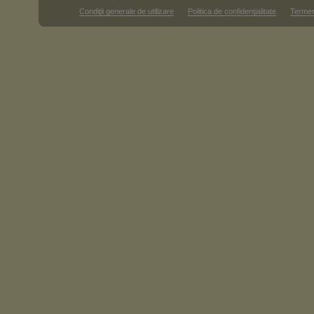
Condiţii generale de utilizare
Politica de confidenţialitate
Termen