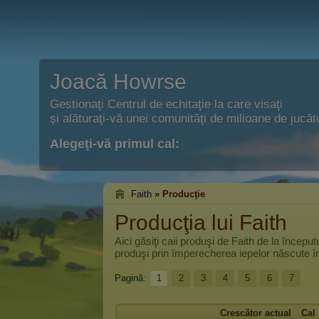
Joacă Howrse
Gestionaţi Centrul de echitaţie la care visaţi
şi alăturaţi-vă unei comunităţi de milioane de jucăto
Alegeţi-vă primul cal:
Faith
»
Producţie
Producţia lui Faith
Aici găsiţi caii produşi de
Faith
de la începutu
produşi prin împerecherea iepelor născute în 
Pagină:
1
2
3
4
5
6
7
Crescător actual
Cal