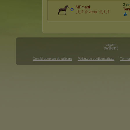
3 an
MPmarti
Ten
彡彡 ۩ ᴠᴏɪᴄᴇ ۩彡彡
Condiţii generale de utilizare
Politica de confidenţialitate
Termen