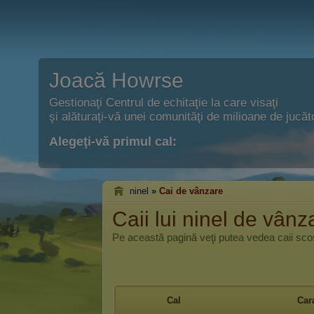
Joacă Howrse
Gestionaţi Centrul de echitaţie la care visaţi
şi alăturaţi-vă unei comunităţi de milioane de jucăto
Alegeţi-vă primul cal:
ninel
»
Cai de vânzare
Caii lui ninel de vânz
Pe această pagină veţi putea vedea caii scoş
Cal
Cara