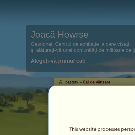
Joacă Howrse
Gestionaţi Centrul de echitaţie la care visaţi
şi alăturaţi-vă unei comunităţi de milioane de j
Alegeţi-vă primul cal:
pastrav
»
Cai de vânzare
Caii lui pastrav de
Pe această pagină veţi putea vedea caii
This website processes persona
Cal