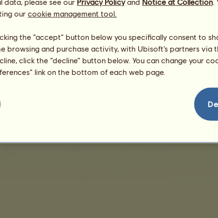
l data, please see our
Privacy Policy
and
Notice at Collection
.
ting our
cookie management tool.
Nu sunt vânzări de afişat
licking the “accept” button below you specifically consent to s
me browsing and purchase activity, with Ubisoft’s partners via t
ecline, click the “decline” button below. You can change your c
eferences” link on the bottom of each web page.
Termeni de vânzare
Acordul de licenţă pentru utilizatorul final
Informaţii legale
Gest
De