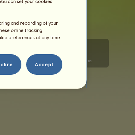
 You can set your cookies
haring and recording of your
hese online tracking
ookie preferences at any time
ionarea modulelor cookie
Cod de conduită
Contactaţi-ne
cline
Accept