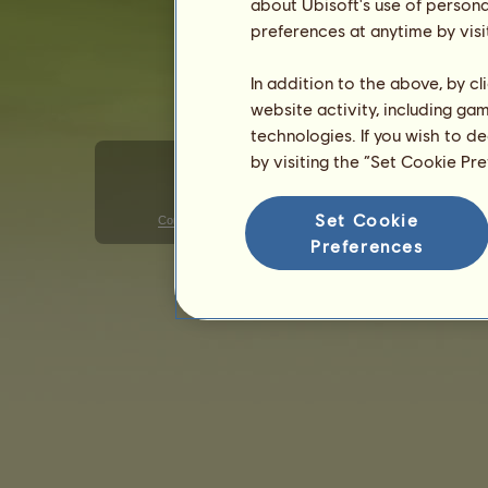
about Ubisoft's use of persona
preferences at anytime by visi
In addition to the above, by c
website activity, including ga
technologies. If you wish to d
by visiting the “Set Cookie Pr
Set Cookie
Condiţii generale de utilizare
Politica de confidenţialitate
Preferences