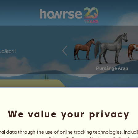
ucători!
Pursânge Arab
 vânzare
 scoşi la vânzare de pastrav.
We value your privacy
Rezultate
l data through the use of online tracking technologies, includ
Caracteristici
Obiecte
/
Abilităţi
Genetică