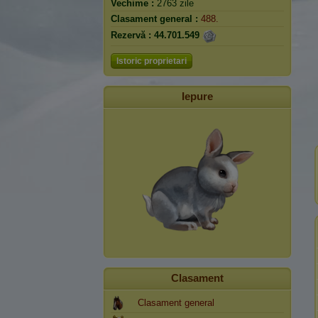
Vechime :
2763 zile
Clasament general :
488.
Rezervă :
44.701.549
Istoric proprietari
Iepure
Clasament
Clasament general