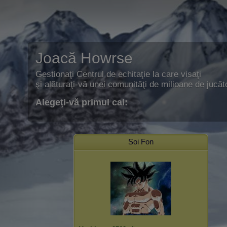
Joacă Howrse
Gestionaţi Centrul de echitaţie la care visaţi
şi alăturaţi-vă unei comunităţi de milioane de jucăto
Alegeţi-vă primul cal:
Soi Fon