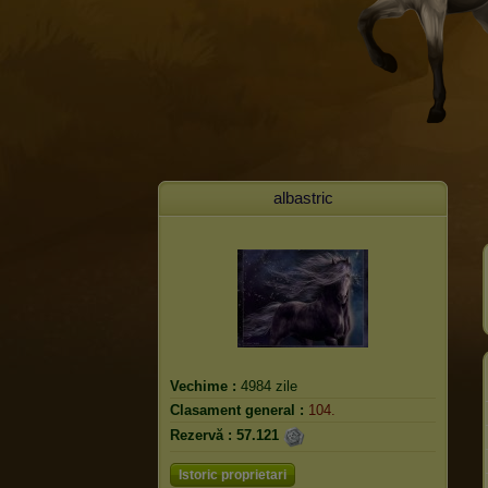
albastric
Vechime :
4984 zile
Clasament general :
104.
Rezervă :
57.121
Istoric proprietari