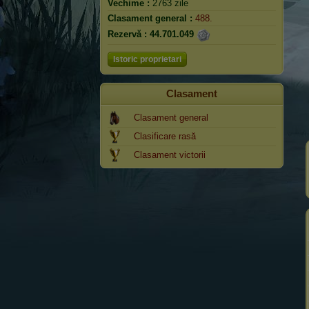
Vechime :
2763 zile
Clasament general :
488.
Rezervă :
44.701.049
Istoric proprietari
Clasament
Clasament general
Clasificare rasă
Clasament victorii