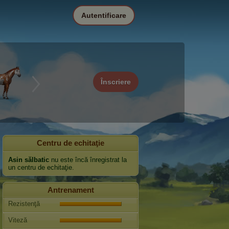
Autentificare
Înscriere
Centru de echitaţie
Asin sălbatic
nu este încă înregistrat la
un centru de echitaţie.
Antrenament
Rezistenţă
Viteză