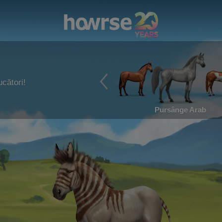
ucători!
Pursânge Arab