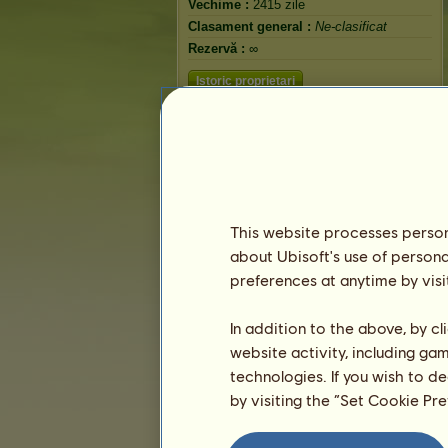
Vechime :
2415 zile
Clasament general :
Ne-clasificat
Rezervă :
∞
Istoric proprietari
This website processes persona
about Ubisoft's use of persona
preferences at anytime by visi
In addition to the above, by c
website activity, including ga
technologies. If you wish to d
by visiting the “Set Cookie Pr