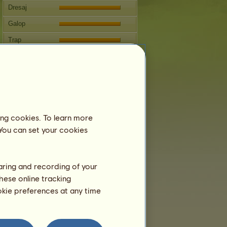
Dresaj
Galop
Trap
Sărituri
Reproducere
Informaţii
Asin sălbatic
nu se poate reproduce.
ing cookies. To learn more
Arbore genealogic
 You can set your cookies
haring and recording of your
hese online tracking
ookie preferences at any time