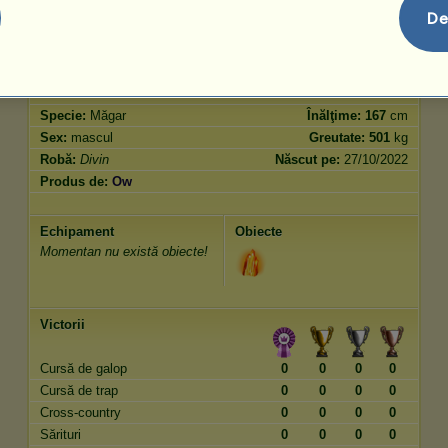
Sărituri
0.00
De
Caracteristici
Genetică
Bonus
Rasă:
Divin
Vârstă:
300000 ani
Specie:
Măgar
Înălţime:
167
cm
Sex:
mascul
Greutate:
501
kg
Robă:
Divin
Născut pe:
27/10/2022
Produs de:
Ow
Echipament
Obiecte
Momentan nu există obiecte!
Victorii
Cursă de galop
0
0
0
0
Cursă de trap
0
0
0
0
Cross-country
0
0
0
0
Sărituri
0
0
0
0