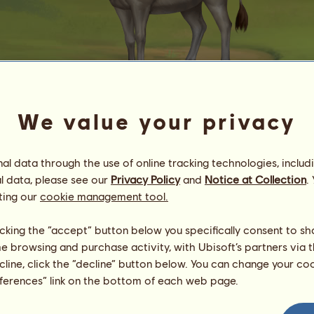
We value your privacy
Asin sălbatic
l data through the use of online tracking technologies, includ
Energie
100
%
08:00
Sănătate
100
%
l data, please see our
Privacy Policy
and
Notice at Collection
.
Moral
100
%
ting our
cookie management tool.
Abilităţi
Total:
0.00
licking the “accept” button below you specifically consent to s
Rezistenţă
0.00
me browsing and purchase activity, with Ubisoft’s partners via t
Viteză
0.00
ecline, click the “decline” button below. You can change your c
Dresaj
0.00
eferences” link on the bottom of each web page.
Galop
0.00
Trap
0.00