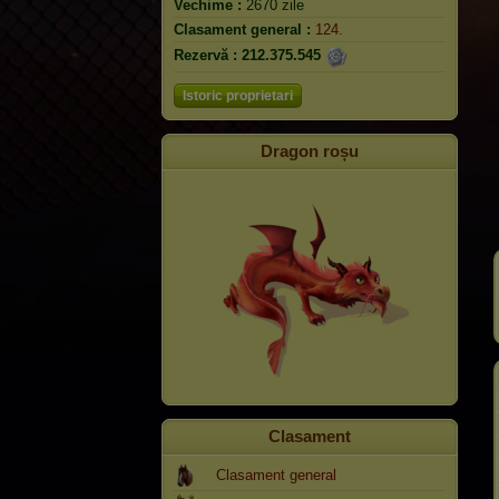
Vechime :
2670 zile
Clasament general :
124.
Rezervă :
212.375.545
Istoric proprietari
Dragon roșu
Clasament
Clasament general