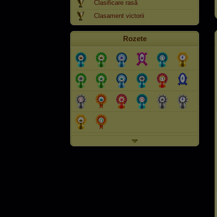
Clasificare rasă
Clasament victorii
Rozete