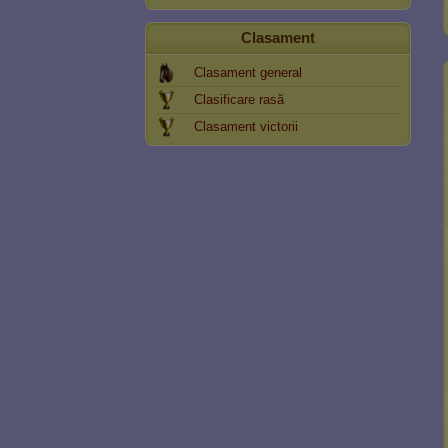
Clasament
Clasament general
Clasificare rasă
Clasament victorii