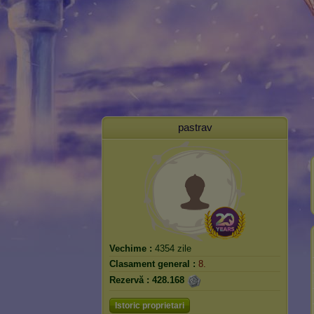
pastrav
Vechime :
4354 zile
Clasament general :
8.
Rezervă :
428.168
Istoric proprietari