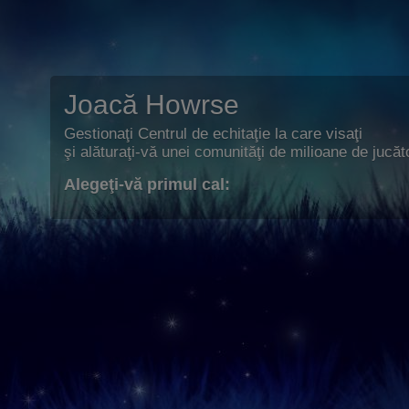
Joacă Howrse
Gestionaţi Centrul de echitaţie la care visaţi
şi alăturaţi-vă unei comunităţi de milioane de jucăto
Alegeţi-vă primul cal: