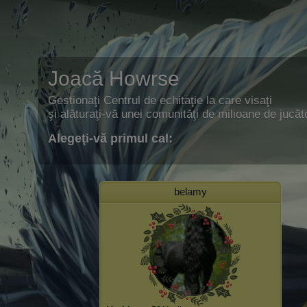
Joacă Howrse
Gestionaţi Centrul de echitaţie la care visaţi
şi alăturaţi-vă unei comunităţi de milioane de jucăto
Alegeţi-vă primul cal:
belamy