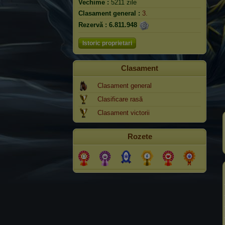
Vechime :
5211 zile
Clasament general :
3.
Rezervă :
6.811.948
Istoric proprietari
Clasament
Clasament general
Clasificare rasă
Clasament victorii
Rozete