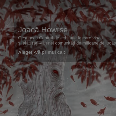
Joacă Howrse
Gestionaţi Centrul de echitaţie la care visaţi
şi alăturaţi-vă unei comunităţi de milioane de jucăto
Alegeţi-vă primul cal: