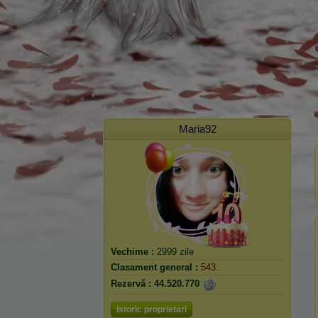
Maria92
Vechime :
2999 zile
Clasament general :
543.
Rezervă :
44.520.770
Istoric proprietari