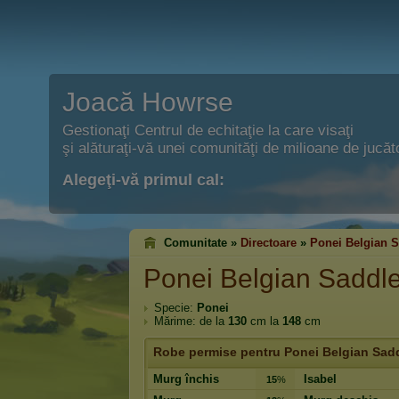
Joacă Howrse
Gestionaţi Centrul de echitaţie la care visaţi
şi alăturaţi-vă unei comunităţi de milioane de jucăto
Alegeţi-vă primul cal:
Comunitate »
Directoare
»
Ponei Belgian 
Ponei Belgian Saddl
Specie:
Ponei
Mărime: de la
130
cm la
148
cm
Robe permise pentru Ponei Belgian Sad
Murg închis
Isabel
15
%