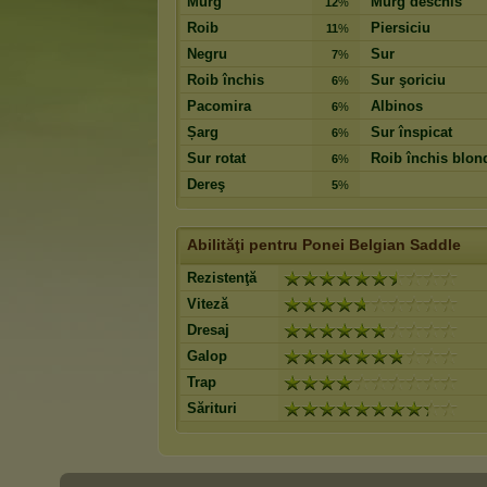
Murg
Murg deschis
12
%
Roib
Piersiciu
11
%
Negru
Sur
7
%
Roib închis
Sur şoriciu
6
%
Pacomira
Albinos
6
%
Șarg
Sur înspicat
6
%
Sur rotat
Roib închis blon
6
%
Dereş
5
%
Abilităţi pentru Ponei Belgian Saddle
Rezistenţă
Viteză
Dresaj
Galop
Trap
Sărituri