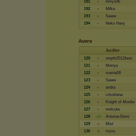
191
Amy106
=
192
Milka
=
193
Saww
=
194
Neko Hany
=
Avere
Jucător
120
stephi2012best
=
121
Morrya
=
122
marria08
=
123
Saww
=
124
andra
=
125
crisstiana
=
126
Knight of Mordor
=
127
melcuta
=
128
Antonia-Demi
+10
129
Mist
-1
130
myss
-1