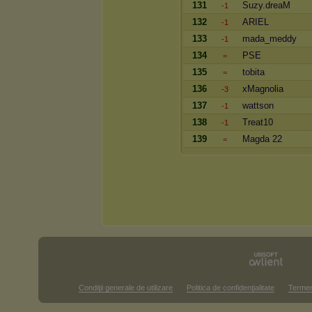
131
Suzy.dreaM
-1
132
ARIEL
-1
133
mada_meddy
-1
134
PSE
=
135
tobita
=
136
xMagnolia
-3
137
wattson
-1
138
Treat10
-1
139
Magda 22
=
Condiţii generale de utilizare
Politica de confidenţialitate
Termen