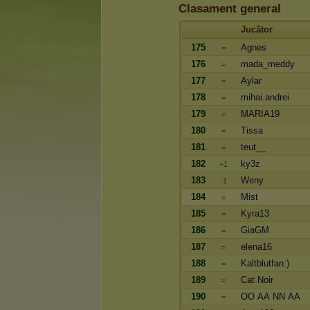
Clasament general
Jucător
175
Agnes
=
176
mada_meddy
=
177
Aylar
=
178
mihai.andrei
=
179
MARIA19
=
180
Tissa
=
181
teut__
=
182
ky3z
+1
183
Weny
-1
184
Mist
=
185
Kyra13
=
186
GiaGM
=
187
elena16
=
188
Kaltblutfan:)
=
189
Cat Noir
=
190
OO AA NN AA
=