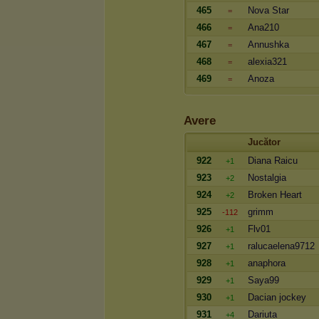
465
Nova Star
=
466
Ana210
=
467
Annushka
=
468
alexia321
=
469
Anoza
=
Avere
Jucător
922
Diana Raicu
+1
923
Nostalgia
+2
924
Broken Heart
+2
925
grimm
-112
926
Flv01
+1
927
ralucaelena9712
+1
928
anaphora
+1
929
Saya99
+1
930
Dacian jockey
+1
931
Dariuta
+4