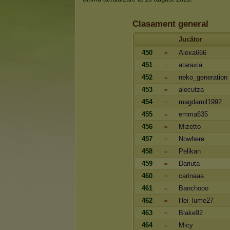
Clasament general
Jucător
450
Alexa666
=
451
ataraxia
=
452
neko_generation
=
453
alecutza
=
454
magdamil1992
=
455
emma635
=
456
Mizetto
=
457
Nowhere
=
458
Pelikan
=
459
Dariuta
=
460
carinaaa
=
461
Banchooo
=
462
Hei_lume27
=
463
Blake92
=
464
Micy
=