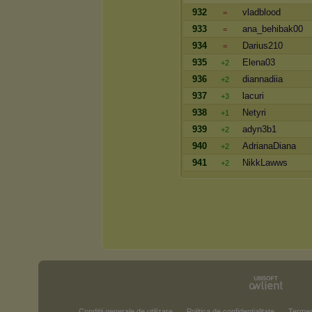
932
vladblood
=
933
ana_behibak00
=
934
Darius210
=
935
Elena03
+2
936
diannadiia
+2
937
lacuri
+3
938
Netyri
+1
939
adyn3b1
+2
940
AdrianaDiana
+2
941
NikkLawws
+2
Condiţii generale de utilizare
Politica de confidenţialitate
Termen