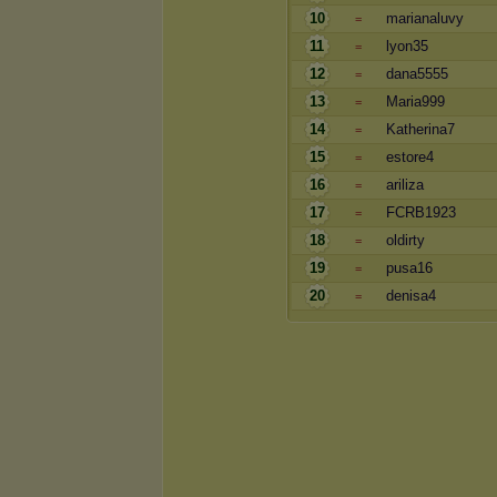
10
marianaluvy
=
11
lyon35
=
12
dana5555
=
13
Maria999
=
14
Katherina7
=
15
estore4
=
16
ariliza
=
17
FCRB1923
=
18
oldirty
=
19
pusa16
=
20
denisa4
=