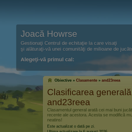
Joacă Howrse
Gestionaţi Centrul de echitaţie la care visaţi
şi alăturaţi-vă unei comunităţi de milioane de jucăto
Alegeţi-vă primul cal:
Obiective »
Clasamente
»
and23reea
Clasificarea generală
and23reea
Clasamentul general arată cei mai buni jucă
recente ale acestora. Acesta se modifică mul
neatins!
Este actualizat o dată pe zi.
Ultima actualizare la 6 august 2026.