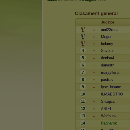
Clasament general
Jucător
and23reea
=
Mugur
=
belamy
=
4
Savelus
=
5
denisa4
=
6
danastn
=
7
maryyllena
=
8
pastrav
=
9
ipse_insane
=
10
ILMAESTRO
=
11
Sнαηιcє
=
12
ARIEL
=
13
Wolfpunk
=
14
Ragnarök
=