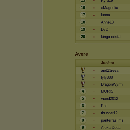
15
Kyra29
=
16
xMagnolia
=
17
lunna
=
18
Anne13
=
19
DsD
=
20
kinga cristal
=
Avere
Jucător
and23reea
=
lyly888
=
DragonWyrm
=
4
MORIS
=
5
viorel2012
=
6
Pol
=
7
thunder12
=
8
panterraslims
=
9
Alexa Deea
=