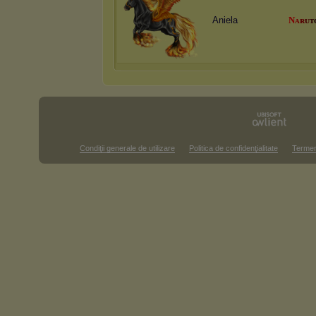
Aniela
N
ᴀ
ʀ
ᴜ
ᴛ
Condiţii generale de utilizare
Politica de confidenţialitate
Termen