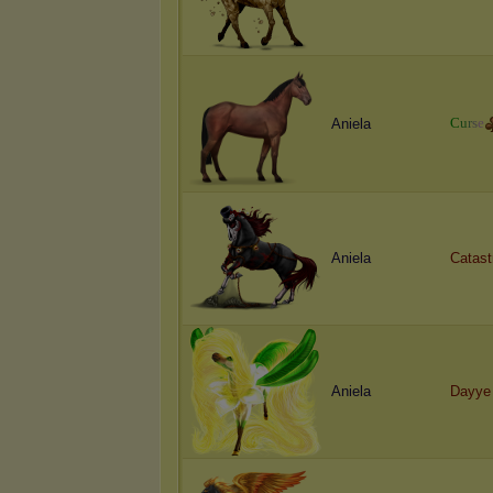
C
u
r
s
e
Aniela
Aniela
Catast
Aniela
Dayye