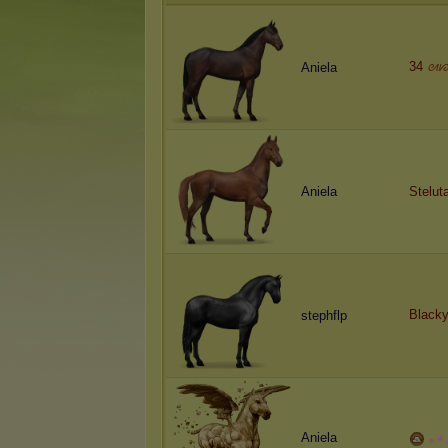
34
ᘛᘗ
Aniela
Aniela
Stelut
Black
stephflp
Aniela
｡
◕