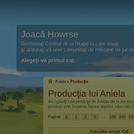
Joacă Howrse
Gestionaţi Centrul de echitaţie la care visaţi
şi alăturaţi-vă unei comunităţi de milioane de jucăto
Alegeţi-vă primul cal:
Aniela
»
Producţie
Producţia lui Aniela
Aici găsiţi caii produşi de
Aniela
de la început
produşi prin împerecherea iepelor născute în 
Pagină:
1
2
3
...
139
140
14
Crescător actual
Cal