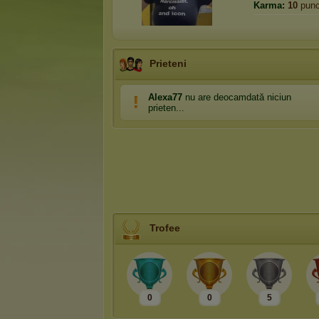
Karma:
10
punc
Prieteni
Alexa77
nu are deocamdată niciun
prieten...
Trofee
0
0
5