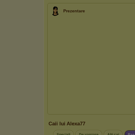
Prezentare
Caii lui Alexa77
Speciali
De vanzare
Alţi cai
Ras