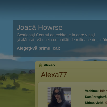
Joacă Howrse
Gestionaţi Centrul de echitaţie la care visaţi
şi alăturaţi-vă unei comunităţi de milioane de jucăto
Alegeţi-vă primul cal:
Alexa77
Alexa77
Vechime:
109
z
Data înregistrăr
Ultima vizită:
0