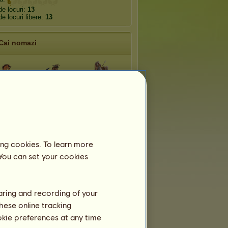
e locuri:
13
e locuri libere:
13
Cai nomazi
Sandale şi
maţie
Western
spadă
edie
Aventură
Supereroi
antică
ing cookies. To learn more
 You can set your cookies
SF
Musical
Horror
haring and recording of your
hese online tracking
ookie preferences at any time