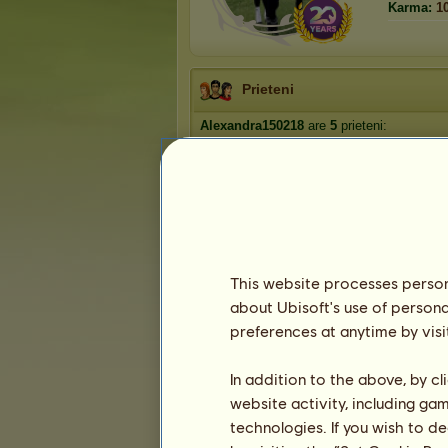
Karma:
1
Prieteni
Alexandra150218
are
5
prieteni:
Kathrine2
cristian boss
CORNEL
Petronela Simona
Glasgow93
This website processes persona
about Ubisoft's use of persona
Trofee
preferences at anytime by visi
In addition to the above, by c
website activity, including ga
0
5
33
technologies. If you wish to d