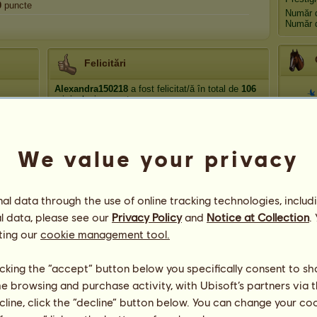
0
puncte
Număr d
Număr d
Felicitări
Alexandra150218
a fost felicitat/ă în total de
106
ori, inclusiv recent:
Annamry12
Acum 227 zile
Ani
oldirty
Acum 228 zile
We value your privacy
Glasgow93
Acum 229 zile
panterraslims
Acum 267 zile
Com
rom
panterraslims
Acum 337 zile
l data through the use of online tracking technologies, includ
l data, please see our
Privacy Policy
and
Notice at Collection
.
ting our
cookie management tool.
licking the “accept” button below you specifically consent to s
me browsing and purchase activity, with Ubisoft’s partners via t
102
ecline, click the “decline” button below. You can change your c