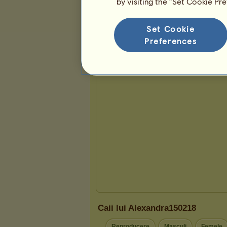
by visiting the “Set Cookie Pr
Prezentare
Set Cookie
Preferences
Caii lui Alexandra150218
Reproducere
Masculi
Femele