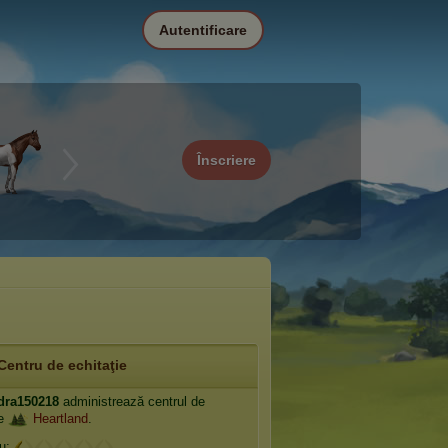
Autentificare
Înscriere
Centru de echitaţie
dra150218
administrează centrul de
ie
Heartland
.
iu: