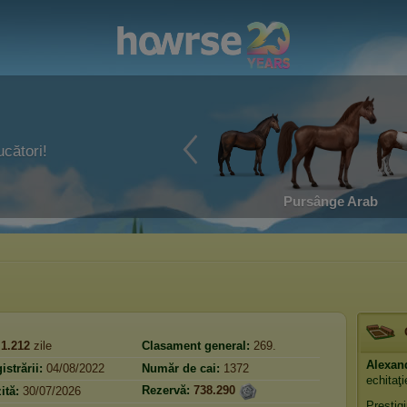
ucători!
Pursânge Arab
1.212
zile
Clasament general:
269.
Alexan
istrării:
04/08/2022
Număr de cai:
1372
echitaţ
Rezervă:
738.290
ită:
30/07/2026
Prestig