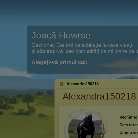
Joacă Howrse
Gestionaţi Centrul de echitaţie la care visaţi
şi alăturaţi-vă unei comunităţi de milioane de j
Alegeţi-vă primul cal:
Alexandra150218
Alexandra150218
Vechime:
Data înreg
Ultima viz