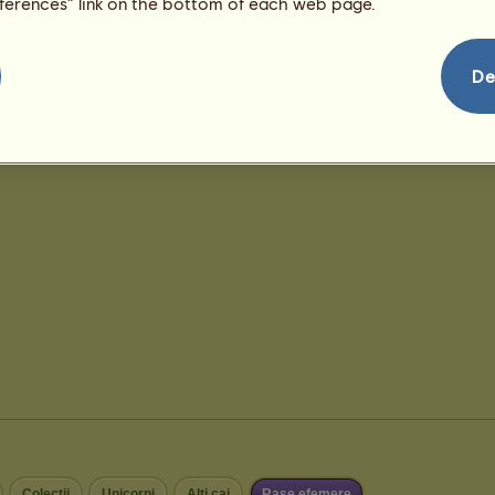
eferences” link on the bottom of each web page.
De
Colecții
Unicorni
Alţi cai
Rase efemere