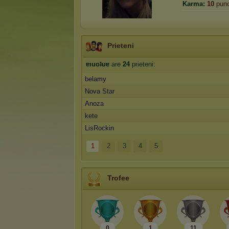
Karma:
10
punc
Prieteni
ɐıuoʇuɐ
are
24
prieteni:
belamy
Nova Star
Anoza
kete
LisRockin
1
2
3
4
5
Trofee
0
1
11