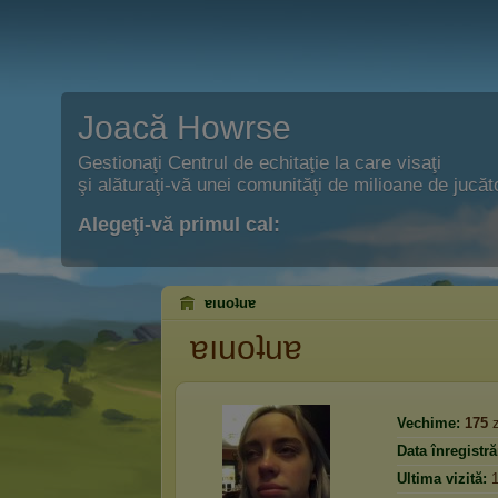
Joacă Howrse
Gestionaţi Centrul de echitaţie la care visaţi
şi alăturaţi-vă unei comunităţi de milioane de jucăto
Alegeţi-vă primul cal:
ɐıuoʇuɐ
ɐıuoʇuɐ
Vechime:
175
z
Data înregistrăr
Ultima vizită: