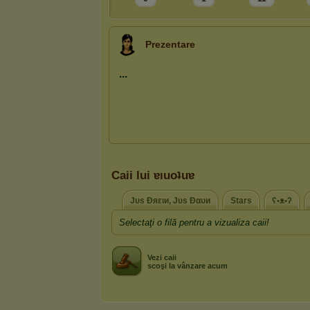
Prezentare
Caii lui ɐıuoʇuɐ
Jυѕ Ðяειи, Jυѕ Ðαυи
Stars
ʕ•ᴥ•ʔ
Selectaţi o filă pentru a vizualiza caii!
Vezi caii
scoşi la vânzare acum