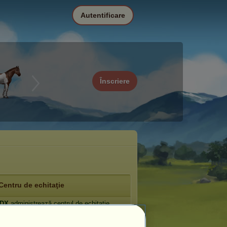
Autentificare
Înscriere
Centru de echitaţie
HDX
administrează centrul de echitaţie
ul Fermier
.
iu: