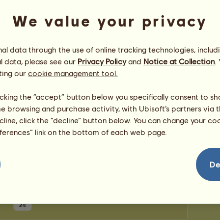
puncte
Număr d
We value your privacy
Număr d
Felicitări
l data through the use of online tracking technologies, includ
l data, please see our
Privacy Policy
and
Notice at Collection
.
MarioHDX
a fost felicitat/ă în total de
148
ori,
inclusiv recent:
ting our
cookie management tool.
Tissa
Acum 118 zile
Tissa
Acum 456 zile
licking the “accept” button below you specifically consent to s
Tissa
Acum 497 zile
me browsing and purchase activity, with Ubisoft’s partners via t
Crescător retras
Acum 1777 zile
ecline, click the “decline” button below. You can change your c
Crescător retras
Acum 1893 zile
eferences” link on the bottom of each web page.
De
24