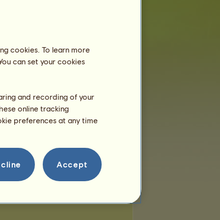
e locuri:
0
e locuri libere:
0
Cai nomazi
ing cookies. To learn more
 You can set your cookies
Hip-Hop
haring and recording of your
hese online tracking
ookie preferences at any time
cline
Accept