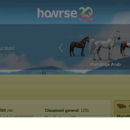
ucători!
Pursânge Arab
500
zile
Clasament general:
1255.
Mario
strării:
26/09/2017
Număr de cai:
53
Mic
Rezervă:
139.964
ită:
01/12/2024
Prestig