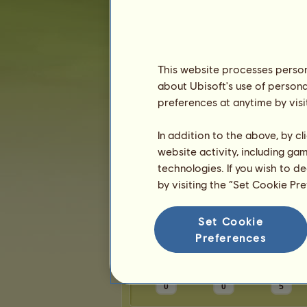
Karma:
10
Prieteni
This website processes persona
about Ubisoft's use of persona
MarioHDX
are
3
prieteni:
preferences at anytime by visi
Saww
Luci
In addition to the above, by c
Nova Star
website activity, including ga
technologies. If you wish to d
by visiting the “Set Cookie Pr
Trofee
Set Cookie
Preferences
0
0
5