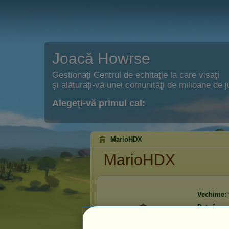
Joacă Howrse
Gestionaţi Centrul de echitaţie la care visaţi
şi alăturaţi-vă unei comunităţi de milioane de j
Alegeţi-vă primul cal:
MarioHDX
MarioHDX
Vechime:
Data înregi
Ultima viz