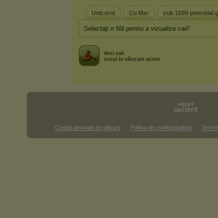
Unicorni
Cu Mar
sub 1000 potential 
Selectaţi o filă pentru a vizualiza caii!
Vezi caii
scoşi la vânzare acum
Condiţii generale de utilizare
Politica de confidenţialitate
Termen