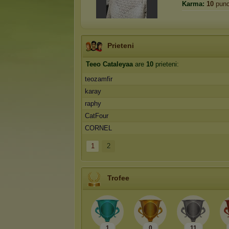
Karma:
10
punc
Prieteni
Teeo Cataleyaa
are
10
prieteni:
teozamfir
karay
raphy
CatFour
CORNEL
1
2
Trofee
1
0
11