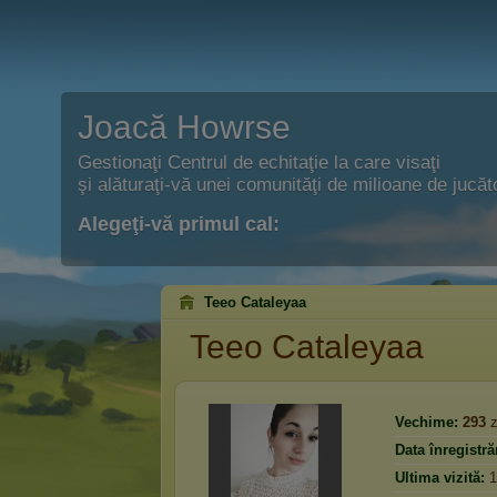
Joacă Howrse
Gestionaţi Centrul de echitaţie la care visaţi
şi alăturaţi-vă unei comunităţi de milioane de jucăto
Alegeţi-vă primul cal:
Teeo Cataleyaa
Teeo Cataleyaa
Vechime:
293
z
Data înregistrăr
Ultima vizită:
1