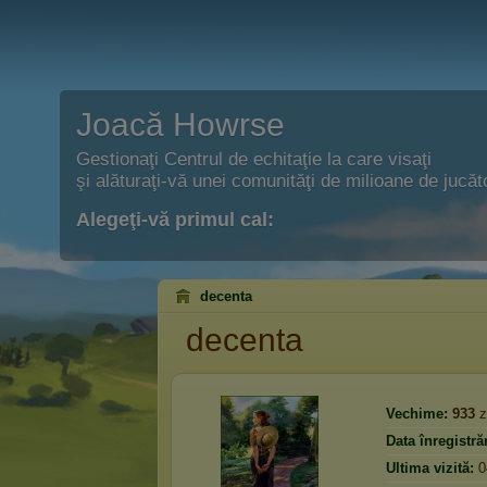
Joacă Howrse
Gestionaţi Centrul de echitaţie la care visaţi
şi alăturaţi-vă unei comunităţi de milioane de jucăto
Alegeţi-vă primul cal:
decenta
decenta
Vechime:
933
z
Data înregistrăr
Ultima vizită:
0