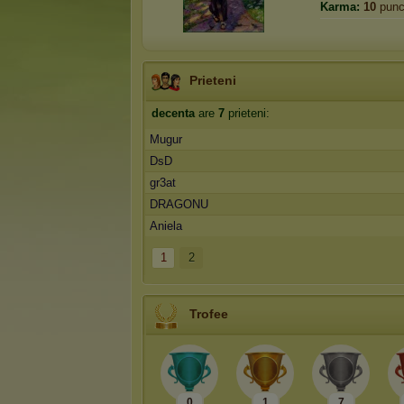
Karma:
10
punc
Prieteni
decenta
are
7
prieteni:
Mugur
DsD
gr3at
DRAGONU
Aniela
1
2
Trofee
0
1
7