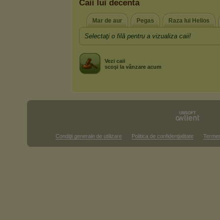
Caii lui decenta
Mar de aur
Pegas
Raza lui Helios
Selectaţi o filă pentru a vizualiza caii!
Vezi caii
scoşi la vânzare acum
Condiţii generale de utilizare
Politica de confidenţialitate
Termen