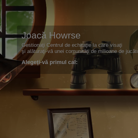
Joacă Howrse
Gestionaţi Centrul de echitaţie la care visaţi
şi alăturaţi-vă unei comunităţi de milioane de jucăto
Alegeţi-vă primul cal: