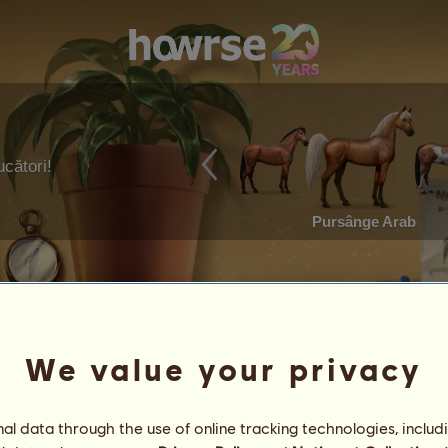
ucători!
Pursânge Arab
We value your privacy
l data through the use of online tracking technologies, includ