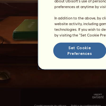
about Ubisoft's use of persona
preferences at anytime by visi
In addition to the above, by c
website activity, including ga
technologies. If you wish to d
by visiting the “Set Cookie Pr
Set Cookie
Preferences
Condiţii generale de utilizare
Politica de confidenţialitate