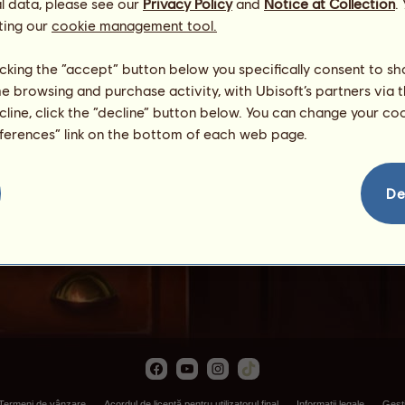
l data, please see our
Privacy Policy
and
Notice at Collection
.
ting our
cookie management tool.
licking the “accept” button below you specifically consent to s
me browsing and purchase activity, with Ubisoft’s partners via t
ecline, click the “decline” button below. You can change your c
eferences” link on the bottom of each web page.
Poplar Admiral
De
Termeni de vânzare
Acordul de licenţă pentru utilizatorul final
Informaţii legale
Gest