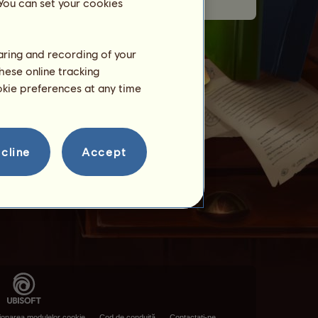
 You can set your cookies
haring and recording of your
hese online tracking
ookie preferences at any time
cline
Accept
ionarea modulelor cookie
Cod de conduită
Contactaţi-ne