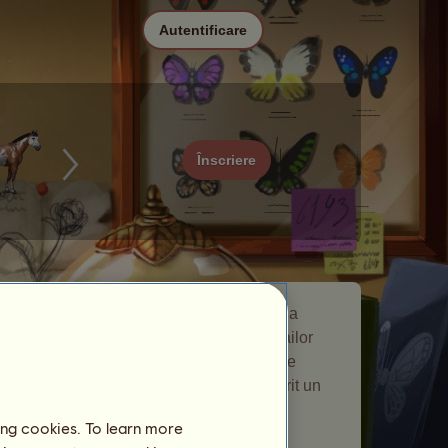
Autentificare
Înscriere
Poplar Admiral este un cal nomad care a
apărut în cadrul
Fluturi
evenimentului cailor
nomazi. Acesta a rămas la ferma dvs. de
reproducere pentru scurt timp şi v-a oferit un
cadou.
ing cookies. To learn more
Numărul jucătorilor vizitaţi:
605