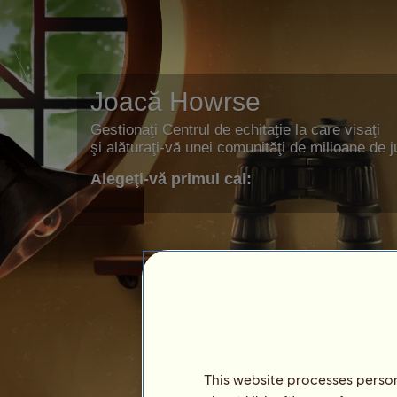
Joacă Howrse
Gestionaţi Centrul de echitaţie la care visaţi
şi alăturaţi-vă unei comunităţi de milioane de j
Alegeţi-vă primul cal:
This website processes persona