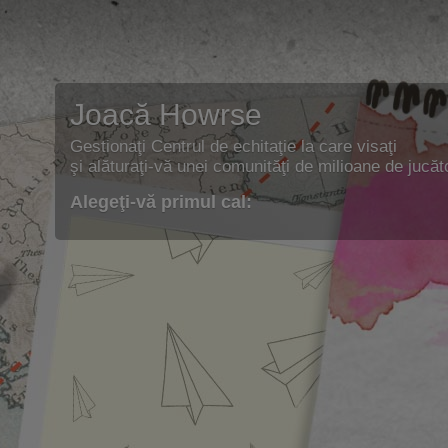
Joacă Howrse
Gestionaţi Centrul de echitaţie la care visaţi
şi alăturaţi-vă unei comunităţi de milioane de jucăto
Alegeţi-vă primul cal: