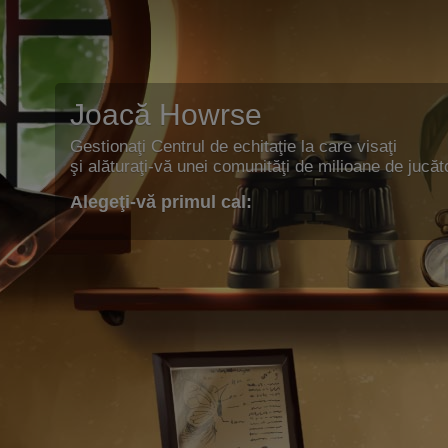
Joacă Howrse
Gestionaţi Centrul de echitaţie la care visaţi
şi alăturaţi-vă unei comunităţi de milioane de jucăto
Alegeţi-vă primul cal: