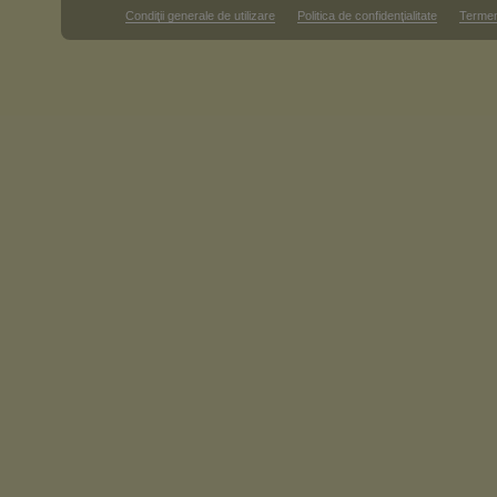
Condiţii generale de utilizare
Politica de confidenţialitate
Termen