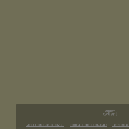
Condiţii generale de utilizare
Politica de confidenţialitate
Termeni de